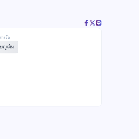
รางวัล
ียญเงิน