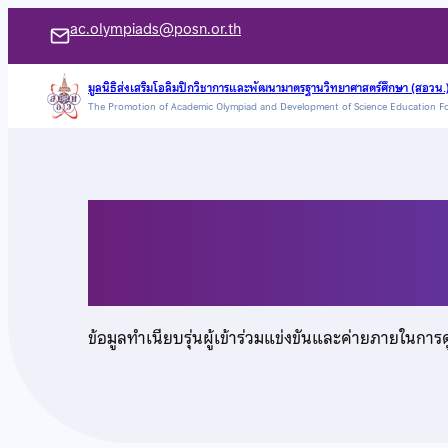
ข้าม
ac.olympiads@posn.or.th
ไป
ยัง
มูลนิธิส่งเสริมโอลิมปิกวิชาการและพัฒนามาตรฐานวิทยาศาสตร์ศึกษา (สอวน.
The Promotion of Academic Olympiad and Development of Science Education F
เนื้อหา
นายริว ภาธนทรัพย์
ข้อมูลทำเนียบรุ่นผู้เข้าร่วมแข่งขันและค่ายภายในการ