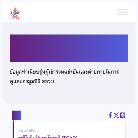
ข้าม
ไป
ยัง
เนื้อหา
นายรเณศ ทิฏฐิวิสุทธิ์
ข้อมูลทำเนียบรุ่นผู้เข้าร่วมแข่งขันและค่ายภายในการ
ดูแลของมูลนิธิ สอวน.
แชร์
การแข่งขัน
เคมีโอลิมปิกระดับชาติ (TChO)