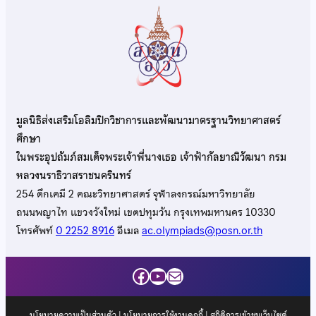
มูลนิธิส่งเสริมโอลิมปิกวิชาการและพัฒนามาตรฐานวิทยาศาสตร์
ศึกษา
ในพระอุปถัมภ์สมเด็จพระเจ้าพี่นางเธอ เจ้าฟ้ากัลยาณิวัฒนา กรม
หลวงนราธิวาสราชนครินทร์
254 ตึกเคมี 2 คณะวิทยาศาสตร์ จุฬาลงกรณ์มหาวิทยาลัย
ถนนพญาไท แขวงวังใหม่ เขตปทุมวัน กรุงเทพมหานคร 10330
โทรศัพท์
0 2252 8916
อีเมล
ac.olympiads@posn.or.th
Facebook
YouTube
Mail
นโยบายความเป็นส่วนตัว
|
นโยบายการใช้งานคุกกี้
| สถิติการเข้าชมเว็บไซต์