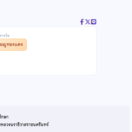
รางวัล
รียญทองแดง
ศึกษา
รมหลวงนราธิวาสราชนครินทร์