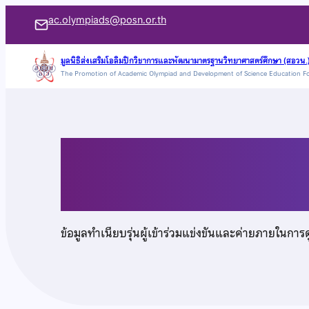
ข้าม
ac.olympiads@posn.or.th
ไป
ยัง
มูลนิธิส่งเสริมโอลิมปิกวิชาการและพัฒนามาตรฐานวิทยาศาสตร์ศึกษา (สอวน.
The Promotion of Academic Olympiad and Development of Science Education F
เนื้อหา
นายปวริศ ศรีพยอม
ข้อมูลทำเนียบรุ่นผู้เข้าร่วมแข่งขันและค่ายภายในการ