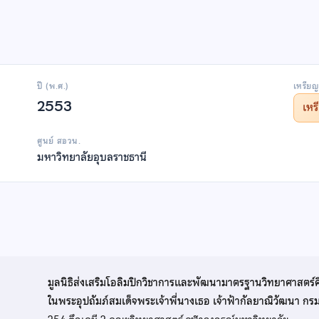
ปี (พ.ศ.)
เหรียญ
2553
เห
ศูนย์ สอวน.
มหาวิทยาลัยอุบลราชธานี
มูลนิธิส่งเสริมโอลิมปิกวิชาการและพัฒนามาตรฐานวิทยาศาสตร์
ในพระอุปถัมภ์สมเด็จพระเจ้าพี่นางเธอ เจ้าฟ้ากัลยาณิวัฒนา ก