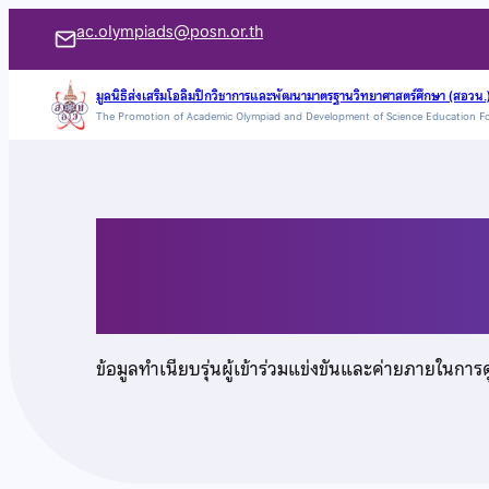
ข้าม
ac.olympiads@posn.or.th
ไป
ยัง
มูลนิธิส่งเสริมโอลิมปิกวิชาการและพัฒนามาตรฐานวิทยาศาสตร์ศึกษา (สอวน.
The Promotion of Academic Olympiad and Development of Science Education F
เนื้อหา
นายปวเรศ เจริญเบญจ
ข้อมูลทำเนียบรุ่นผู้เข้าร่วมแข่งขันและค่ายภายในการ