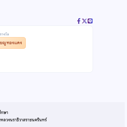
รางวัล
รียญทองแดง
ศึกษา
รมหลวงนราธิวาสราชนครินทร์