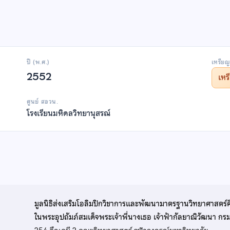
ปี (พ.ศ.)
เหรียญ
2552
เห
ศูนย์ สอวน.
โรงเรียนมหิดลวิทยานุสรณ์
มูลนิธิส่งเสริมโอลิมปิกวิชาการและพัฒนามาตรฐานวิทยาศาสตร์
ในพระอุปถัมภ์สมเด็จพระเจ้าพี่นางเธอ เจ้าฟ้ากัลยาณิวัฒนา ก