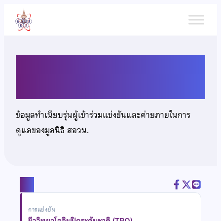
ข้าม
ไป
ยัง
เนื้อหา
นายปุณญตศ์ โตวิชยธำรง
ข้อมูลทำเนียบรุ่นผู้เข้าร่วมแข่งขันและค่ายภายในการ
ดูแลของมูลนิธิ สอวน.
แชร์
การแข่งขัน
ชีววิทยาโอลิมปิกระดับชาติ (TBO)