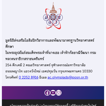
มูลนิธิส่งเสริมโอลิมปิกวิชาการและพัฒนามาตรฐานวิทยาศาสตร์
ศึกษา
ในพระอุปถัมภ์สมเด็จพระเจ้าพี่นางเธอ เจ้าฟ้ากัลยาณิวัฒนา กรม
หลวงนราธิวาสราชนครินทร์
254 ตึกเคมี 2 คณะวิทยาศาสตร์ จุฬาลงกรณ์มหาวิทยาลัย
ถนนพญาไท แขวงวังใหม่ เขตปทุมวัน กรุงเทพมหานคร 10330
โทรศัพท์
0 2252 8916
อีเมล
ac.olympiads@posn.or.th
Facebook
YouTube
Mail
นโยบายความเป็นส่วนตัว
|
นโยบายการใช้งานคุกกี้
| สถิติการเข้าชมเว็บไซต์