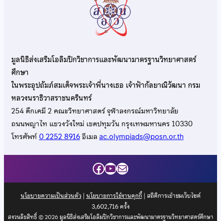
มูลนิธิส่งเสริมโอลิมปิกวิชาการและพัฒนามาตรฐานวิทยาศาสตร์
ศึกษา
ในพระอุปถัมภ์สมเด็จพระเจ้าพี่นางเธอ เจ้าฟ้ากัลยาณิวัฒนา กรม
หลวงนราธิวาสราชนครินทร์
254 ตึกเคมี 2 คณะวิทยาศาสตร์ จุฬาลงกรณ์มหาวิทยาลัย
ถนนพญาไท แขวงวังใหม่ เขตปทุมวัน กรุงเทพมหานคร 10330
โทรศัพท์
0 2252 8916
อีเมล
ac.olympiads@posn.or.th
Facebook
YouTube
Mail
นโยบายความเป็นส่วนตัว
|
นโยบายการใช้งานคุกกี้
| สถิติการเข้าชมเว็บไซต์
3,602,716
ครั้ง
สงวนลิขสิทธิ์ © 2026 มูลนิธิส่งเสริมโอลิมปิกวิชาการและพัฒนามาตรฐานวิทยาศาสตร์ศึกษา