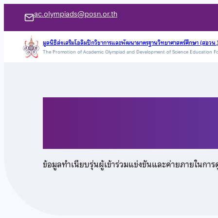
ข้าม
ac.olympiads@posn.or.th
ไป
ยัง
มูลนิธิส่งเสริมโอลิมปิกวิชาการและพัฒนามาตรฐานวิทยาศาสตร์ศึกษา (สอวน.
The Promotion of Academic Olympiad and Development of Science Education F
เนื้อหา
นายปริวิทธ์ ตั้งจิตธรร
ข้อมูลทำเนียบรุ่นผู้เข้าร่วมแข่งขันและค่ายภายในการ