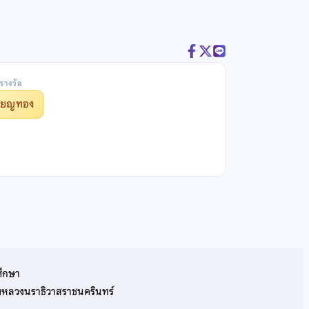
รางวัล
รียญทอง
ศึกษา
รมหลวงนราธิวาสราชนครินทร์