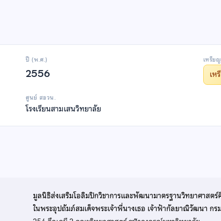
ปี (พ.ศ.)
เหรียญ
2556
เห
ศูนย์ สอวน.
โรงเรียนสามเสนวิทยาลัย
มูลนิธิส่งเสริมโอลิมปิกวิชาการและพัฒนามาตรฐานวิทยาศาสตร์
ในพระอุปถัมภ์สมเด็จพระเจ้าพี่นางเธอ เจ้าฟ้ากัลยาณิวัฒนา ก