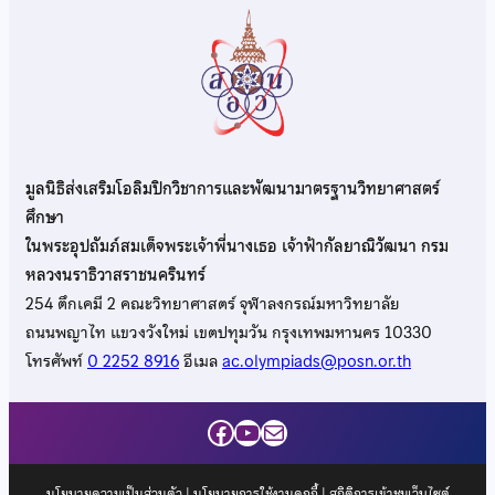
มูลนิธิส่งเสริมโอลิมปิกวิชาการและพัฒนามาตรฐานวิทยาศาสตร์
ศึกษา
ในพระอุปถัมภ์สมเด็จพระเจ้าพี่นางเธอ เจ้าฟ้ากัลยาณิวัฒนา กรม
หลวงนราธิวาสราชนครินทร์
254 ตึกเคมี 2 คณะวิทยาศาสตร์ จุฬาลงกรณ์มหาวิทยาลัย
ถนนพญาไท แขวงวังใหม่ เขตปทุมวัน กรุงเทพมหานคร 10330
โทรศัพท์
0 2252 8916
อีเมล
ac.olympiads@posn.or.th
Facebook
YouTube
Mail
นโยบายความเป็นส่วนตัว
|
นโยบายการใช้งานคุกกี้
| สถิติการเข้าชมเว็บไซต์