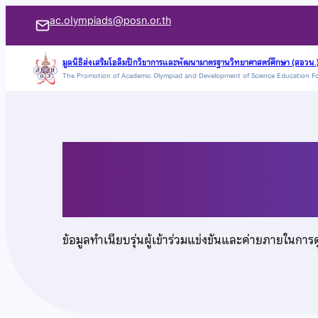
ข้าม
ac.olympiads@posn.or.th
ไป
ยัง
มูลนิธิส่งเสริมโอลิมปิกวิชาการและพัฒนามาตรฐานวิทยาศาสตร์ศึกษา (สอวน.
The Promotion of Academic Olympiad and Development of Science Education F
เนื้อหา
เด็กชายประภัสสร์ ฤก
ข้อมูลทำเนียบรุ่นผู้เข้าร่วมแข่งขันและค่ายภายในการ