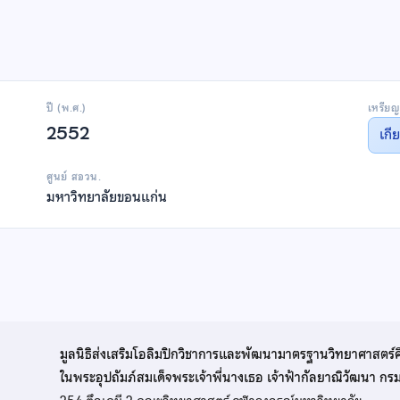
ปี (พ.ศ.)
เหรียญ
2552
เกี
ศูนย์ สอวน.
มหาวิทยาลัยขอนแก่น
มูลนิธิส่งเสริมโอลิมปิกวิชาการและพัฒนามาตรฐานวิทยาศาสตร์
ในพระอุปถัมภ์สมเด็จพระเจ้าพี่นางเธอ เจ้าฟ้ากัลยาณิวัฒนา ก