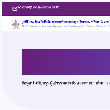
ข้าม
ac.olympiads@posn.or.th
ไป
ยัง
มูลนิธิส่งเสริมโอลิมปิกวิชาการและพัฒนามาตรฐานวิทยาศาสตร์ศึกษา (สอวน.
The Promotion of Academic Olympiad and Development of Science Education F
เนื้อหา
นางสาวประภัสสร โง้ว
ข้อมูลทำเนียบรุ่นผู้เข้าร่วมแข่งขันและค่ายภายในการ