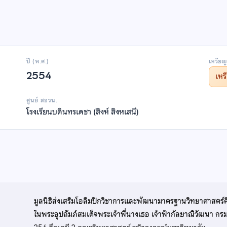
ปี (พ.ศ.)
เหรียญ
2554
เห
ศูนย์ สอวน.
โรงเรียนบดินทรเดชา (สิงห์ สิงหเสนี)
มูลนิธิส่งเสริมโอลิมปิกวิชาการและพัฒนามาตรฐานวิทยาศาสตร์
ในพระอุปถัมภ์สมเด็จพระเจ้าพี่นางเธอ เจ้าฟ้ากัลยาณิวัฒนา ก