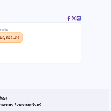
รางวัล
รียญทองแดง
ศึกษา
รมหลวงนราธิวาสราชนครินทร์