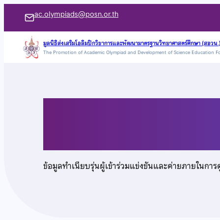
ข้าม
ac.olympiads@posn.or.th
ไป
ยัง
มูลนิธิส่งเสริมโอลิมปิกวิชาการและพัฒนามาตรฐานวิทยาศาสตร์ศึกษา (สอวน.
The Promotion of Academic Olympiad and Development of Science Education F
เนื้อหา
นายประกฤษฎิ์ ศรีสุม
ข้อมูลทำเนียบรุ่นผู้เข้าร่วมแข่งขันและค่ายภายในการ