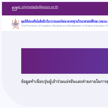
ข้าม
ac.olympiads@posn.or.th
ไป
ยัง
มูลนิธิส่งเสริมโอลิมปิกวิชาการและพัฒนามาตรฐานวิทยาศาสตร์ศึกษา (สอวน.
The Promotion of Academic Olympiad and Development of Science Education F
เนื้อหา
นายปิยวัฒน์ บุตรสมบั
ข้อมูลทำเนียบรุ่นผู้เข้าร่วมแข่งขันและค่ายภายในการ