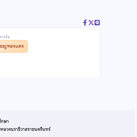
รางวัล
รียญทองแดง
ศึกษา
รมหลวงนราธิวาสราชนครินทร์