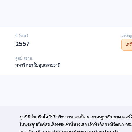
ปี (พ.ศ.)
เหรียญ
2557
เห
ศูนย์ สอวน.
มหาวิทยาลัยอุบลราชธานี
มูลนิธิส่งเสริมโอลิมปิกวิชาการและพัฒนามาตรฐานวิทยาศาสตร์
ในพระอุปถัมภ์สมเด็จพระเจ้าพี่นางเธอ เจ้าฟ้ากัลยาณิวัฒนา ก