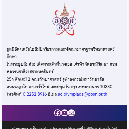
มูลนิธิส่งเสริมโอลิมปิกวิชาการและพัฒนามาตรฐานวิทยาศาสตร์
ศึกษา
ในพระอุปถัมภ์สมเด็จพระเจ้าพี่นางเธอ เจ้าฟ้ากัลยาณิวัฒนา กรม
หลวงนราธิวาสราชนครินทร์
254 ตึกเคมี 2 คณะวิทยาศาสตร์ จุฬาลงกรณ์มหาวิทยาลัย
ถนนพญาไท แขวงวังใหม่ เขตปทุมวัน กรุงเทพมหานคร 10330
โทรศัพท์
0 2252 8916
อีเมล
ac.olympiads@posn.or.th
Facebook
YouTube
Mail
นโยบายความเป็นส่วนตัว
|
นโยบายการใช้งานคุกกี้
| สถิติการเข้าชมเว็บไซต์