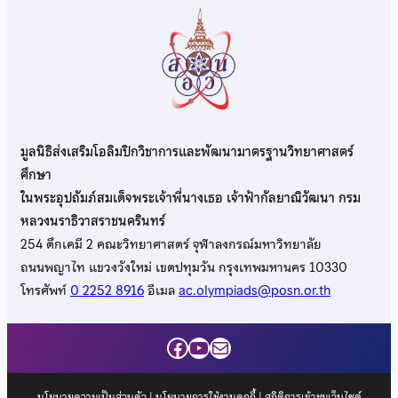
มูลนิธิส่งเสริมโอลิมปิกวิชาการและพัฒนามาตรฐานวิทยาศาสตร์
ศึกษา
ในพระอุปถัมภ์สมเด็จพระเจ้าพี่นางเธอ เจ้าฟ้ากัลยาณิวัฒนา กรม
หลวงนราธิวาสราชนครินทร์
254 ตึกเคมี 2 คณะวิทยาศาสตร์ จุฬาลงกรณ์มหาวิทยาลัย
ถนนพญาไท แขวงวังใหม่ เขตปทุมวัน กรุงเทพมหานคร 10330
โทรศัพท์
0 2252 8916
อีเมล
ac.olympiads@posn.or.th
Facebook
YouTube
Mail
นโยบายความเป็นส่วนตัว
|
นโยบายการใช้งานคุกกี้
| สถิติการเข้าชมเว็บไซต์