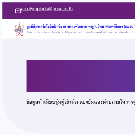
ข้าม
ac.olympiads@posn.or.th
ไป
ยัง
มูลนิธิส่งเสริมโอลิมปิกวิชาการและพัฒนามาตรฐานวิทยาศาสตร์ศึกษา (สอวน.
The Promotion of Academic Olympiad and Development of Science Education F
เนื้อหา
นางสาวปิยะพร สระศร
ข้อมูลทำเนียบรุ่นผู้เข้าร่วมแข่งขันและค่ายภายในการ