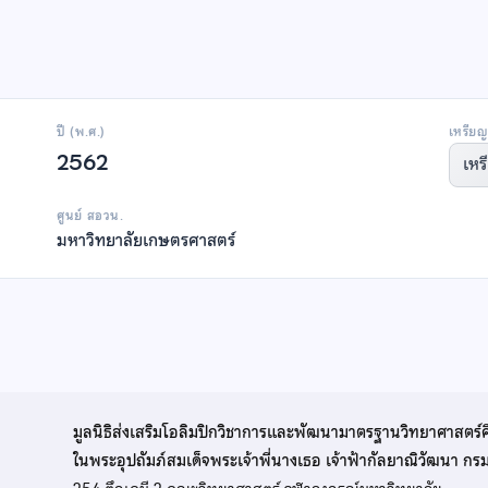
ปี (พ.ศ.)
เหรียญ
2562
เหร
ศูนย์ สอวน.
มหาวิทยาลัยเกษตรศาสตร์
มูลนิธิส่งเสริมโอลิมปิกวิชาการและพัฒนามาตรฐานวิทยาศาสตร์
ในพระอุปถัมภ์สมเด็จพระเจ้าพี่นางเธอ เจ้าฟ้ากัลยาณิวัฒนา ก