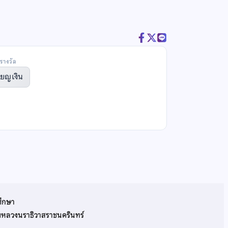
รางวัล
ียญเงิน
ศึกษา
รมหลวงนราธิวาสราชนครินทร์