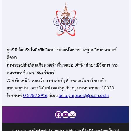
มูลนิธิส่งเสริมโอลิมปิกวิชาการและพัฒนามาตรฐานวิทยาศาสตร์
ศึกษา
ในพระอุปถัมภ์สมเด็จพระเจ้าพี่นางเธอ เจ้าฟ้ากัลยาณิวัฒนา กรม
หลวงนราธิวาสราชนครินทร์
254 ตึกเคมี 2 คณะวิทยาศาสตร์ จุฬาลงกรณ์มหาวิทยาลัย
ถนนพญาไท แขวงวังใหม่ เขตปทุมวัน กรุงเทพมหานคร 10330
โทรศัพท์
0 2252 8916
อีเมล
ac.olympiads@posn.or.th
Facebook
YouTube
Mail
นโยบายความเป็นส่วนตัว
|
นโยบายการใช้งานคุกกี้
| สถิติการเข้าชมเว็บไซต์