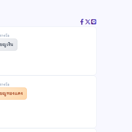
รางวัล
ียญเงิน
รางวัล
รียญทองแดง