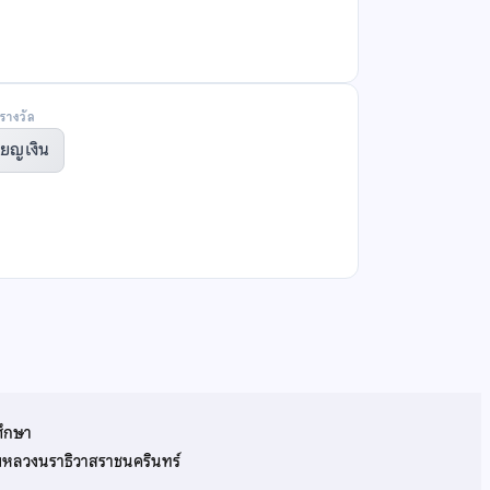
รางวัล
ียญเงิน
ศึกษา
รมหลวงนราธิวาสราชนครินทร์