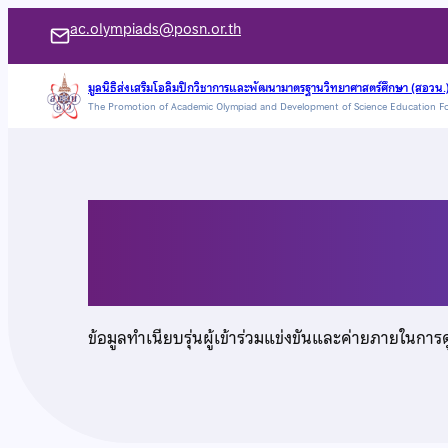
ข้าม
ac.olympiads@posn.or.th
ไป
ยัง
มูลนิธิส่งเสริมโอลิมปิกวิชาการและพัฒนามาตรฐานวิทยาศาสตร์ศึกษา (สอวน.
The Promotion of Academic Olympiad and Development of Science Education F
เนื้อหา
นายปิติ ธรรมโกวิท
ข้อมูลทำเนียบรุ่นผู้เข้าร่วมแข่งขันและค่ายภายในการ