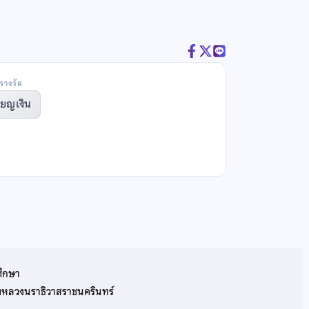
รางวัล
ียญเงิน
ศึกษา
รมหลวงนราธิวาสราชนครินทร์