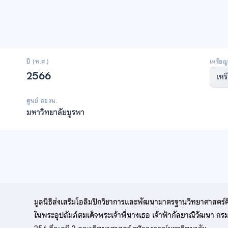
ปี (พ.ศ.)
เหรียญ
2566
เหร
ศูนย์ สอวน.
มหาวิทยาลัยบูรพา
มูลนิธิส่งเสริมโอลิมปิกวิชาการและพัฒนามาตรฐานวิทยาศาสตร์
ในพระอุปถัมภ์สมเด็จพระเจ้าพี่นางเธอ เจ้าฟ้ากัลยาณิวัฒนา ก