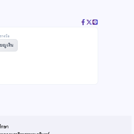
รางวัล
ียญเงิน
ศึกษา