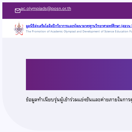
ข้าม
ac.olympiads@posn.or.th
ไป
ยัง
มูลนิธิส่งเสริมโอลิมปิกวิชาการและพัฒนามาตรฐานวิทยาศาสตร์ศึกษา (สอวน.
The Promotion of Academic Olympiad and Development of Science Education F
เนื้อหา
นางสาวภวิตรา สุขผล
ข้อมูลทำเนียบรุ่นผู้เข้าร่วมแข่งขันและค่ายภายในการ