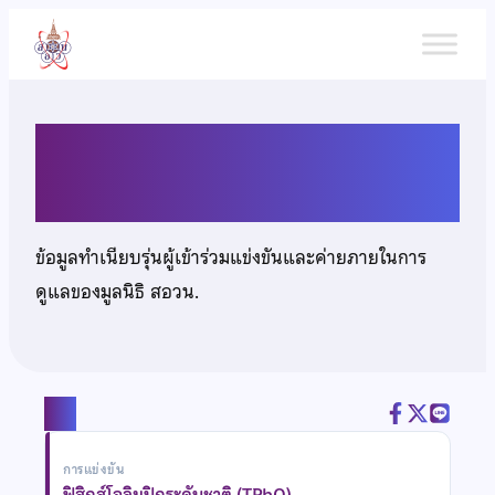
ข้าม
ไป
ยัง
เนื้อหา
นายภวิศ ตันติไพบูลย์วุฒิ
ข้อมูลทำเนียบรุ่นผู้เข้าร่วมแข่งขันและค่ายภายในการ
ดูแลของมูลนิธิ สอวน.
แชร์
การแข่งขัน
ฟิสิกส์โอลิมปิกระดับชาติ (TPhO)