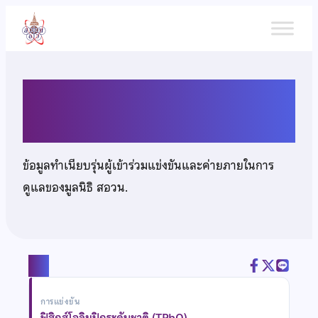
ข้าม
ไป
ยัง
เนื้อหา
นายภูวสิษฏ์ พงศ์ธารินสิริ
ข้อมูลทำเนียบรุ่นผู้เข้าร่วมแข่งขันและค่ายภายในการ
ดูแลของมูลนิธิ สอวน.
แชร์
การแข่งขัน
ฟิสิกส์โอลิมปิกระดับชาติ (TPhO)