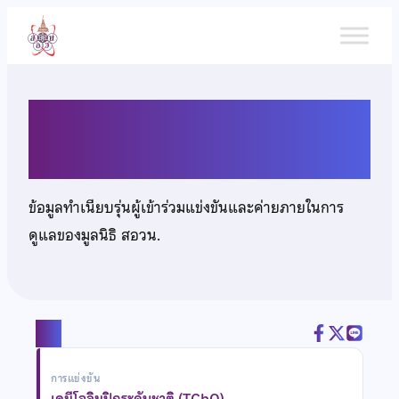
ข้าม
ไป
ยัง
เนื้อหา
นายภูริณัฐ หล่อวงศ์กมล
ข้อมูลทำเนียบรุ่นผู้เข้าร่วมแข่งขันและค่ายภายในการ
ดูแลของมูลนิธิ สอวน.
แชร์
การแข่งขัน
เคมีโอลิมปิกระดับชาติ (TChO)