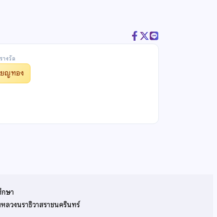
รางวัล
รียญทอง
ศึกษา
รมหลวงนราธิวาสราชนครินทร์