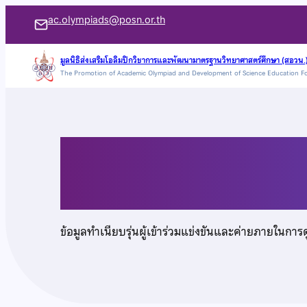
ข้าม
ac.olympiads@posn.or.th
ไป
ยัง
มูลนิธิส่งเสริมโอลิมปิกวิชาการและพัฒนามาตรฐานวิทยาศาสตร์ศึกษา (สอวน.
The Promotion of Academic Olympiad and Development of Science Education F
เนื้อหา
นายภูริเชษฐ์ รัชนกุล
ข้อมูลทำเนียบรุ่นผู้เข้าร่วมแข่งขันและค่ายภายในการ