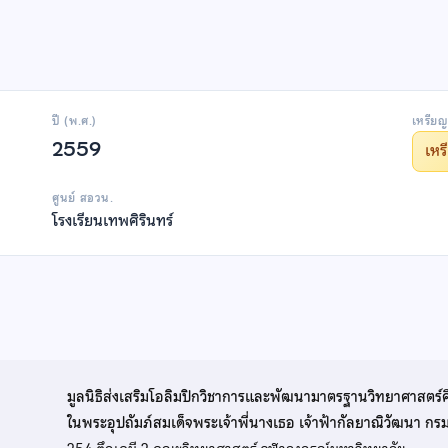
ปี (พ.ศ.)
เหรียญ
2559
เห
ศูนย์ สอวน.
โรงเรียนเทพศิรินทร์
มูลนิธิส่งเสริมโอลิมปิกวิชาการและพัฒนามาตรฐานวิทยาศาสตร์
ในพระอุปถัมภ์สมเด็จพระเจ้าพี่นางเธอ เจ้าฟ้ากัลยาณิวัฒนา ก