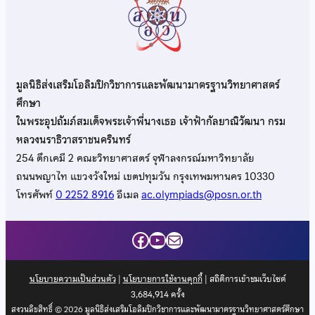
มูลนิธิส่งเสริมโอลิมปิกวิชาการและพัฒนามาตรฐานวิทยาศาสตร์
ศึกษา
ในพระอุปถัมภ์สมเด็จพระเจ้าพี่นางเธอ เจ้าฟ้ากัลยาณิวัฒนา กรม
หลวงนราธิวาสราชนครินทร์
254 ตึกเคมี 2 คณะวิทยาศาสตร์ จุฬาลงกรณ์มหาวิทยาลัย
ถนนพญาไท แขวงวังใหม่ เขตปทุมวัน กรุงเทพมหานคร 10330
โทรศัพท์
0 2252 8916
อีเมล
ac.olympiads@posn.or.th
Facebook
YouTube
Mail
นโยบายความเป็นส่วนตัว
|
นโยบายการใช้งานคุกกี้
| สถิติการเข้าชมเว็บไซต์
3,684,914
ครั้ง
สงวนลิขสิทธิ์ © 2026 มูลนิธิส่งเสริมโอลิมปิกวิชาการและพัฒนามาตรฐานวิทยาศาสตร์ศึกษา