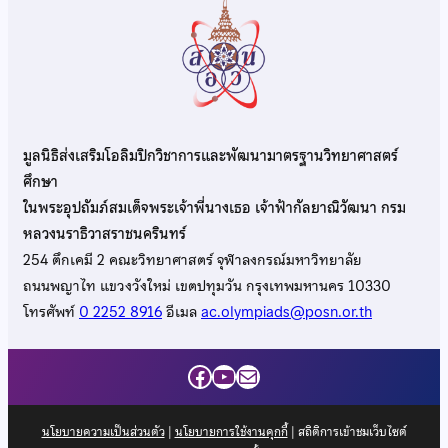
มูลนิธิส่งเสริมโอลิมปิกวิชาการและพัฒนามาตรฐานวิทยาศาสตร์
ศึกษา
ในพระอุปถัมภ์สมเด็จพระเจ้าพี่นางเธอ เจ้าฟ้ากัลยาณิวัฒนา กรม
หลวงนราธิวาสราชนครินทร์
254 ตึกเคมี 2 คณะวิทยาศาสตร์ จุฬาลงกรณ์มหาวิทยาลัย
ถนนพญาไท แขวงวังใหม่ เขตปทุมวัน กรุงเทพมหานคร 10330
โทรศัพท์
0 2252 8916
อีเมล
ac.olympiads@posn.or.th
Facebook
YouTube
Mail
นโยบายความเป็นส่วนตัว
|
นโยบายการใช้งานคุกกี้
| สถิติการเข้าชมเว็บไซต์