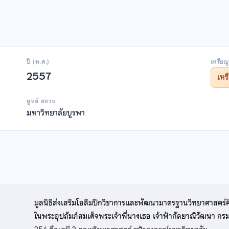
ปี (พ.ศ.)
เหรียญ
2557
เห
ศูนย์ สอวน.
มหาวิทยาลัยบูรพา
มูลนิธิส่งเสริมโอลิมปิกวิชาการและพัฒนามาตรฐานวิทยาศาสตร์
ในพระอุปถัมภ์สมเด็จพระเจ้าพี่นางเธอ เจ้าฟ้ากัลยาณิวัฒนา ก