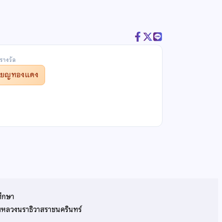
รางวัล
รียญทองแดง
ศึกษา
รมหลวงนราธิวาสราชนครินทร์