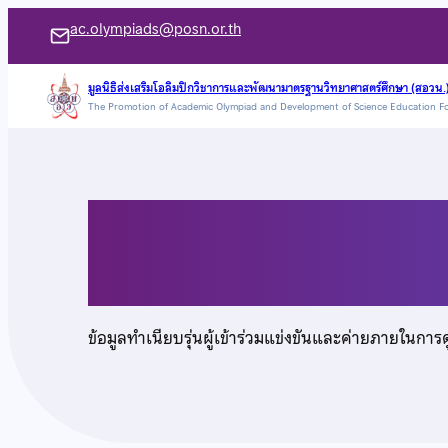
ข้าม
ac.olympiads@posn.or.th
ไป
ยัง
มูลนิธิส่งเสริมโอลิมปิกวิชาการและพัฒนามาตรฐานวิทยาศาสตร์ศึกษา (สอวน.
The Promotion of Academic Olympiad and Development of Science Education F
เนื้อหา
นายพสิษฐ์ แตรสิริพงศ
ข้อมูลทำเนียบรุ่นผู้เข้าร่วมแข่งขันและค่ายภายในการ