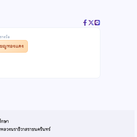
รางวัล
รียญทองแดง
ศึกษา
รมหลวงนราธิวาสราชนครินทร์