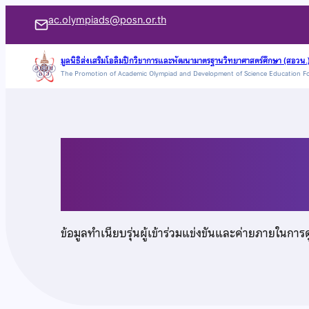
ข้าม
ac.olympiads@posn.or.th
ไป
ยัง
มูลนิธิส่งเสริมโอลิมปิกวิชาการและพัฒนามาตรฐานวิทยาศาสตร์ศึกษา (สอวน.
The Promotion of Academic Olympiad and Development of Science Education F
เนื้อหา
นายพฤทธ รัตถประเสร
ข้อมูลทำเนียบรุ่นผู้เข้าร่วมแข่งขันและค่ายภายในการ