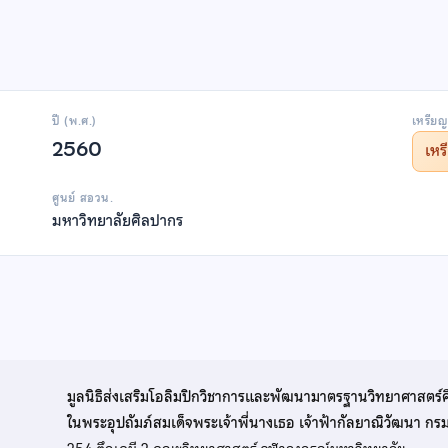
ปี (พ.ศ.)
เหรียญ
2560
เห
ศูนย์ สอวน.
มหาวิทยาลัยศิลปากร
มูลนิธิส่งเสริมโอลิมปิกวิชาการและพัฒนามาตรฐานวิทยาศาสตร์
ในพระอุปถัมภ์สมเด็จพระเจ้าพี่นางเธอ เจ้าฟ้ากัลยาณิวัฒนา ก