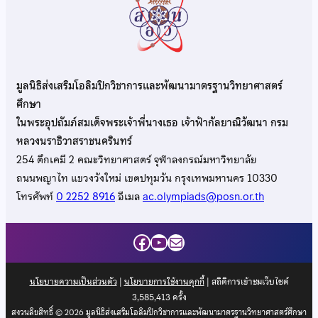
มูลนิธิส่งเสริมโอลิมปิกวิชาการและพัฒนามาตรฐานวิทยาศาสตร์
ศึกษา
ในพระอุปถัมภ์สมเด็จพระเจ้าพี่นางเธอ เจ้าฟ้ากัลยาณิวัฒนา กรม
หลวงนราธิวาสราชนครินทร์
254 ตึกเคมี 2 คณะวิทยาศาสตร์ จุฬาลงกรณ์มหาวิทยาลัย
ถนนพญาไท แขวงวังใหม่ เขตปทุมวัน กรุงเทพมหานคร 10330
โทรศัพท์
0 2252 8916
อีเมล
ac.olympiads@posn.or.th
Facebook
YouTube
Mail
นโยบายความเป็นส่วนตัว
|
นโยบายการใช้งานคุกกี้
| สถิติการเข้าชมเว็บไซต์
3,585,413
ครั้ง
สงวนลิขสิทธิ์ © 2026 มูลนิธิส่งเสริมโอลิมปิกวิชาการและพัฒนามาตรฐานวิทยาศาสตร์ศึกษา