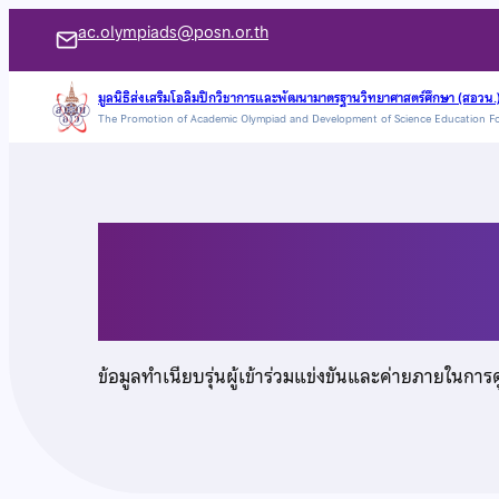
ข้าม
ac.olympiads@posn.or.th
ไป
ยัง
มูลนิธิส่งเสริมโอลิมปิกวิชาการและพัฒนามาตรฐานวิทยาศาสตร์ศึกษา (สอวน.
The Promotion of Academic Olympiad and Development of Science Education F
เนื้อหา
เด็กชายพรพินิต ประส
ข้อมูลทำเนียบรุ่นผู้เข้าร่วมแข่งขันและค่ายภายในการ