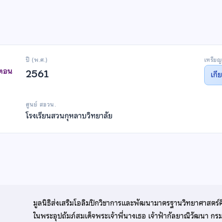
ปี (พ.ศ.)
เหรียญ
าตอน
2561
เกี
ศูนย์ สอวน.
โรงเรียนสวนกุหลาบวิทยาลัย
มูลนิธิส่งเสริมโอลิมปิกวิชาการและพัฒนามาตรฐานวิทยาศาสตร์
ในพระอุปถัมภ์สมเด็จพระเจ้าพี่นางเธอ เจ้าฟ้ากัลยาณิวัฒนา ก