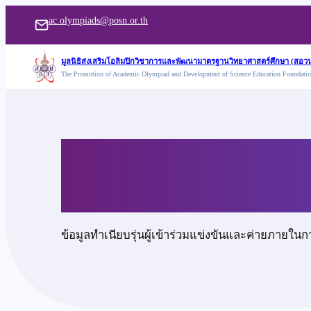
ข้าม
ac.olympiads@posn.or.th
ไป
ยัง
มูลนิธิส่งเสริมโอลิมปิกวิชาการและพัฒนามาตรฐานวิทยาศาสตร์ศึกษา (สอวน
The Promotion of Academic Olympiad and Development of Science Education Foundati
เนื้อหา
เด็กชายพงศ์วิชญ์ ศิริร
ข้อมูลทำเนียบรุ่นผู้เข้าร่วมแข่งขันและค่ายภายในก