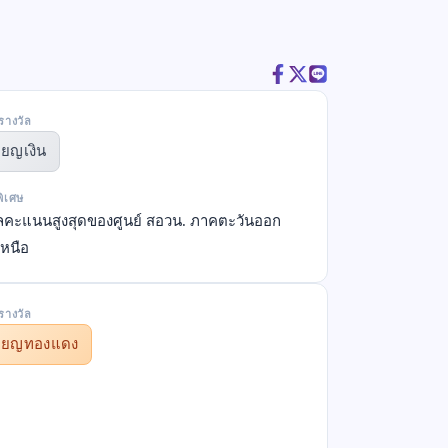
รางวัล
ียญเงิน
พิเศษ
ัลคะแนนสูงสุดของศูนย์ สอวน. ภาคตะวันออก
เหนือ
รางวัล
รียญทองแดง