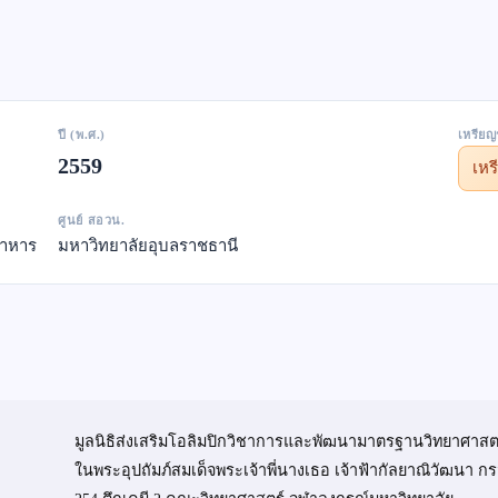
ปี (พ.ศ.)
เหรียญ
2559
เห
ศูนย์ สอวน.
ดาหาร
มหาวิทยาลัยอุบลราชธานี
มูลนิธิส่งเสริมโอลิมปิกวิชาการและพัฒนามาตรฐานวิทยาศาสต
ในพระอุปถัมภ์สมเด็จพระเจ้าพี่นางเธอ เจ้าฟ้ากัลยาณิวัฒนา