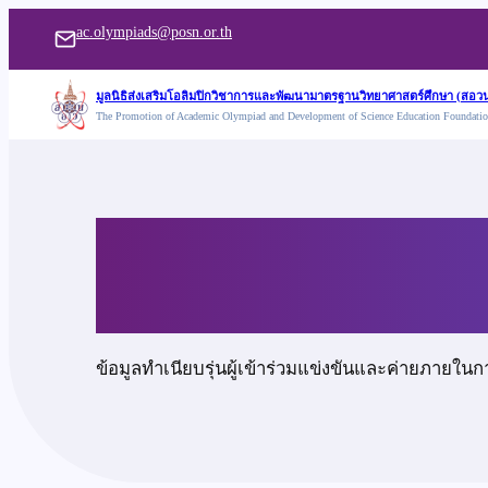
ข้าม
ac.olympiads@posn.or.th
ไป
ยัง
มูลนิธิส่งเสริมโอลิมปิกวิชาการและพัฒนามาตรฐานวิทยาศาสตร์ศึกษา (สอวน
The Promotion of Academic Olympiad and Development of Science Education Foundati
เนื้อหา
นายพงศธร หมีสกุล
ข้อมูลทำเนียบรุ่นผู้เข้าร่วมแข่งขันและค่ายภายในก