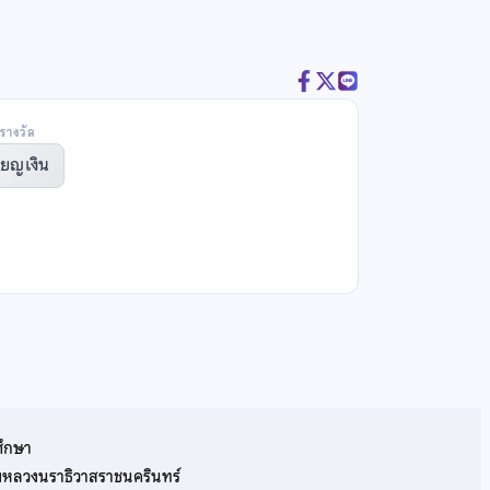
รางวัล
ียญเงิน
ศึกษา
รมหลวงนราธิวาสราชนครินทร์