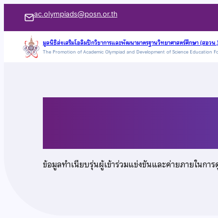
ข้าม
ac.olympiads@posn.or.th
ไป
ยัง
มูลนิธิส่งเสริมโอลิมปิกวิชาการและพัฒนามาตรฐานวิทยาศาสตร์ศึกษา (สอวน.
The Promotion of Academic Olympiad and Development of Science Education F
เนื้อหา
เด็กชายพงศ์พนธ์ เทพ
ข้อมูลทำเนียบรุ่นผู้เข้าร่วมแข่งขันและค่ายภายในการ