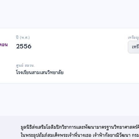
ปี (พ.ศ.)
เหรียญ
าตอน
2556
เหร
ศูนย์ สอวน.
โรงเรียนสามเสนวิทยาลัย
มูลนิธิส่งเสริมโอลิมปิกวิชาการและพัฒนามาตรฐานวิทยาศาสตร์
ในพระอุปถัมภ์สมเด็จพระเจ้าพี่นางเธอ เจ้าฟ้ากัลยาณิวัฒนา ก