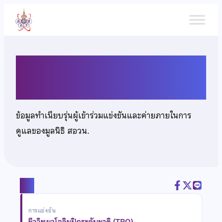
ข้าม
ไป
ยัง
เนื้อหา
นายพงศ์ภีระ จิรกิจถิรพัฒน์
ข้อมูลทำเนียบรุ่นผู้เข้าร่วมแข่งขันและค่ายภายในการ
ดูแลของมูลนิธิ สอวน.
แชร์
การแข่งขัน
ชีววิทยาโอลิมปิกระดับชาติ (TBO)