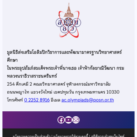
มูลนิธิส่งเสริมโอลิมปิกวิชาการและพัฒนามาตรฐานวิทยาศาสตร์
ศึกษา
ในพระอุปถัมภ์สมเด็จพระเจ้าพี่นางเธอ เจ้าฟ้ากัลยาณิวัฒนา กรม
หลวงนราธิวาสราชนครินทร์
254 ตึกเคมี 2 คณะวิทยาศาสตร์ จุฬาลงกรณ์มหาวิทยาลัย
ถนนพญาไท แขวงวังใหม่ เขตปทุมวัน กรุงเทพมหานคร 10330
โทรศัพท์
0 2252 8916
อีเมล
ac.olympiads@posn.or.th
Facebook
YouTube
Mail
นโยบายความเป็นส่วนตัว
|
นโยบายการใช้งานคุกกี้
| สถิติการเข้าชมเว็บไซต์