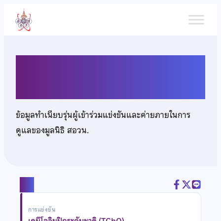
ข้าม
ไป
ยัง
เนื้อหา
นายพงศ์ภัค ผ่องผิว
ข้อมูลทำเนียบรุ่นผู้เข้าร่วมแข่งขันและค่ายภายในการ
ดูแลของมูลนิธิ สอวน.
แชร์
การแข่งขัน
เคมีโอลิมปิกระดับชาติ (TChO)