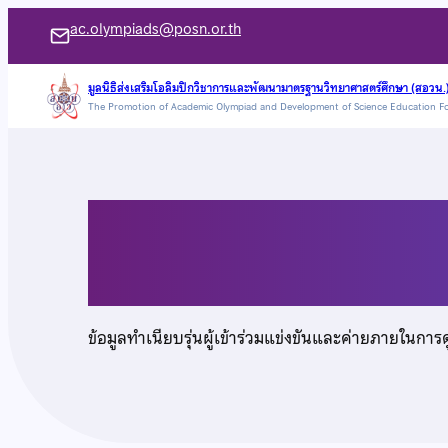
ข้าม
ac.olympiads@posn.or.th
ไป
ยัง
มูลนิธิส่งเสริมโอลิมปิกวิชาการและพัฒนามาตรฐานวิทยาศาสตร์ศึกษา (สอวน.
The Promotion of Academic Olympiad and Development of Science Education F
เนื้อหา
นายพลภพ รัตนะชโย
ข้อมูลทำเนียบรุ่นผู้เข้าร่วมแข่งขันและค่ายภายในการ