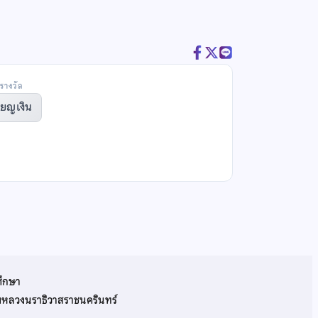
รางวัล
ียญเงิน
ศึกษา
รมหลวงนราธิวาสราชนครินทร์