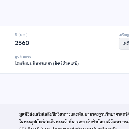
ปี (พ.ศ.)
เหรียญ
2560
เหร
ศูนย์ สอวน.
โรงเรียนบดินทรเดชา (สิงห์ สิงหเสนี)
มูลนิธิส่งเสริมโอลิมปิกวิชาการและพัฒนามาตรฐานวิทยาศาสตร์
ในพระอุปถัมภ์สมเด็จพระเจ้าพี่นางเธอ เจ้าฟ้ากัลยาณิวัฒนา ก