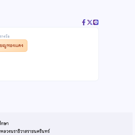
รางวัล
รียญทองแดง
ศึกษา
รมหลวงนราธิวาสราชนครินทร์