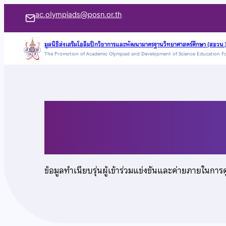
ข้าม
ac.olympiads@posn.or.th
ไป
ยัง
มูลนิธิส่งเสริมโอลิมปิกวิชาการและพัฒนามาตรฐานวิทยาศาสตร์ศึกษา (สอวน.
The Promotion of Academic Olympiad and Development of Science Education F
เนื้อหา
เด็กหญิงพลอยประกาย
ข้อมูลทำเนียบรุ่นผู้เข้าร่วมแข่งขันและค่ายภายในการ