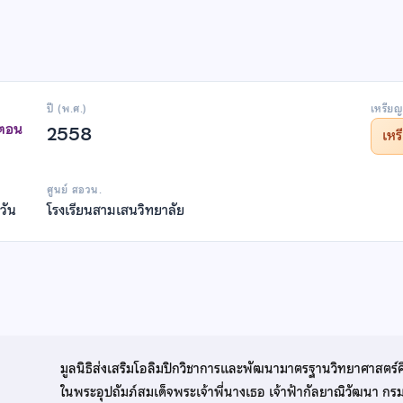
ปี (พ.ศ.)
เหรียญ
าตอน
2558
เห
ศูนย์ สอวน.
วัน
โรงเรียนสามเสนวิทยาลัย
มูลนิธิส่งเสริมโอลิมปิกวิชาการและพัฒนามาตรฐานวิทยาศาสตร์
ในพระอุปถัมภ์สมเด็จพระเจ้าพี่นางเธอ เจ้าฟ้ากัลยาณิวัฒนา ก