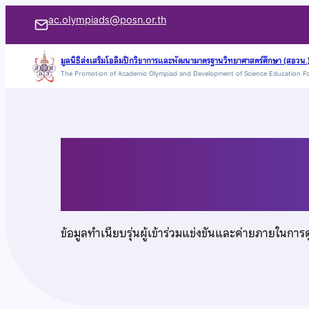
ข้าม
ac.olympiads@posn.or.th
ไป
ยัง
มูลนิธิส่งเสริมโอลิมปิกวิชาการและพัฒนามาตรฐานวิทยาศาสตร์ศึกษา (สอวน.
The Promotion of Academic Olympiad and Development of Science Education F
เนื้อหา
นางสาวพลอย โควสุว
ข้อมูลทำเนียบรุ่นผู้เข้าร่วมแข่งขันและค่ายภายในการ