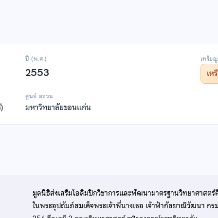
ปี (พ.ศ.)
เหรียญ
2553
เห
ศูนย์ สอวน.
์)
มหาวิทยาลัยขอนแก่น
มูลนิธิส่งเสริมโอลิมปิกวิชาการและพัฒนามาตรฐานวิทยาศาสตร์
ในพระอุปถัมภ์สมเด็จพระเจ้าพี่นางเธอ เจ้าฟ้ากัลยาณิวัฒนา ก