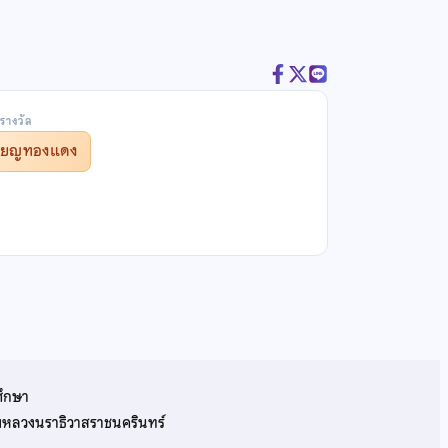
รางวัล
รียญทองแดง
ศึกษา
รมหลวงนราธิวาสราชนครินทร์