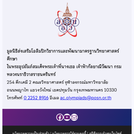
มูลนิธิส่งเสริมโอลิมปิกวิชาการและพัฒนามาตรฐานวิทยาศาสตร์
ศึกษา
ในพระอุปถัมภ์สมเด็จพระเจ้าพี่นางเธอ เจ้าฟ้ากัลยาณิวัฒนา กรม
หลวงนราธิวาสราชนครินทร์
254 ตึกเคมี 2 คณะวิทยาศาสตร์ จุฬาลงกรณ์มหาวิทยาลัย
ถนนพญาไท แขวงวังใหม่ เขตปทุมวัน กรุงเทพมหานคร 10330
โทรศัพท์
0 2252 8916
อีเมล
ac.olympiads@posn.or.th
Facebook
YouTube
Mail
นโยบายความเป็นส่วนตัว
|
นโยบายการใช้งานคุกกี้
| สถิติการเข้าชมเว็บไซต์