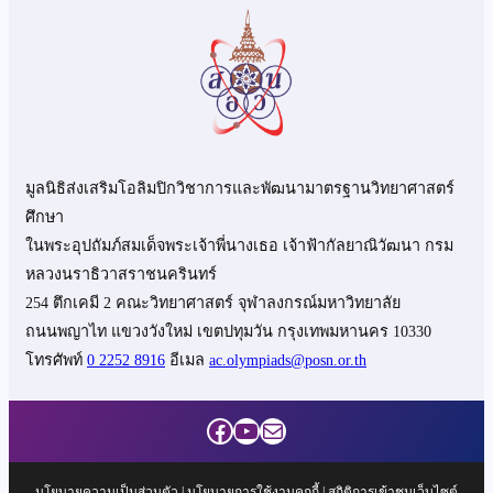
มูลนิธิส่งเสริมโอลิมปิกวิชาการและพัฒนามาตรฐานวิทยาศาสตร์
ศึกษา
ในพระอุปถัมภ์สมเด็จพระเจ้าพี่นางเธอ เจ้าฟ้ากัลยาณิวัฒนา กรม
หลวงนราธิวาสราชนครินทร์
254 ตึกเคมี 2 คณะวิทยาศาสตร์ จุฬาลงกรณ์มหาวิทยาลัย
ถนนพญาไท แขวงวังใหม่ เขตปทุมวัน กรุงเทพมหานคร 10330
โทรศัพท์
0 2252 8916
อีเมล
ac.olympiads@posn.or.th
Facebook
YouTube
Mail
นโยบายความเป็นส่วนตัว
|
นโยบายการใช้งานคุกกี้
| สถิติการเข้าชมเว็บไซต์