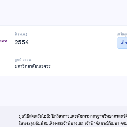
ปี (พ.ศ.)
เหรียญ
าตอน
2554
เกี
ศูนย์ สอวน.
มหาวิทยาลัยนเรศวร
มูลนิธิส่งเสริมโอลิมปิกวิชาการและพัฒนามาตรฐานวิทยาศาสตร์
ในพระอุปถัมภ์สมเด็จพระเจ้าพี่นางเธอ เจ้าฟ้ากัลยาณิวัฒนา ก