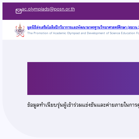
ข้าม
ac.olympiads@posn.or.th
ไป
ยัง
มูลนิธิส่งเสริมโอลิมปิกวิชาการและพัฒนามาตรฐานวิทยาศาสตร์ศึกษา (สอวน.
The Promotion of Academic Olympiad and Development of Science Education F
เนื้อหา
เด็กชายภควัต นันแก้
ข้อมูลทำเนียบรุ่นผู้เข้าร่วมแข่งขันและค่ายภายในการ