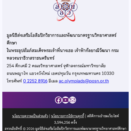
มูลนิธิส่งเสริมโอลิมปิกวิชาการและพัฒนามาตรฐานวิทยาศาสตร์
ศึกษา
ในพระอุปถัมภ์สมเด็จพระเจ้าพี่นางเธอ เจ้าฟ้ากัลยาณิวัฒนา กรม
หลวงนราธิวาสราชนครินทร์
254 ตึกเคมี 2 คณะวิทยาศาสตร์ จุฬาลงกรณ์มหาวิทยาลัย
ถนนพญาไท แขวงวังใหม่ เขตปทุมวัน กรุงเทพมหานคร 10330
โทรศัพท์
0 2252 8916
อีเมล
ac.olympiads@posn.or.th
Facebook
YouTube
Mail
นโยบายความเป็นส่วนตัว
|
นโยบายการใช้งานคุกกี้
| สถิติการเข้าชมเว็บไซต์
3,594,256
ครั้ง
สงวนลิขสิทธิ์ © 2026 มูลนิธิส่งเสริมโอลิมปิกวิชาการและพัฒนามาตรฐานวิทยาศาสตร์ศึกษา