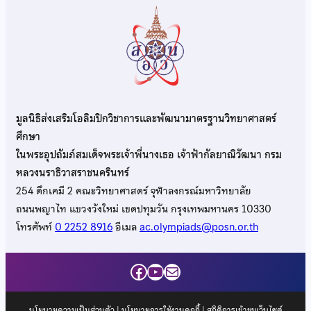
มูลนิธิส่งเสริมโอลิมปิกวิชาการและพัฒนามาตรฐานวิทยาศาสตร์
ศึกษา
ในพระอุปถัมภ์สมเด็จพระเจ้าพี่นางเธอ เจ้าฟ้ากัลยาณิวัฒนา กรม
หลวงนราธิวาสราชนครินทร์
254 ตึกเคมี 2 คณะวิทยาศาสตร์ จุฬาลงกรณ์มหาวิทยาลัย
ถนนพญาไท แขวงวังใหม่ เขตปทุมวัน กรุงเทพมหานคร 10330
โทรศัพท์
0 2252 8916
อีเมล
ac.olympiads@posn.or.th
Facebook
YouTube
Mail
นโยบายความเป็นส่วนตัว
|
นโยบายการใช้งานคุกกี้
| สถิติการเข้าชมเว็บไซต์