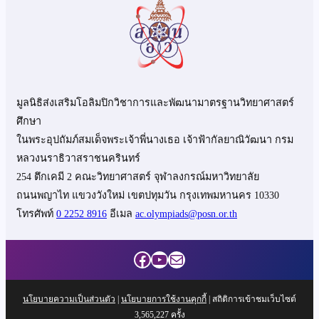
มูลนิธิส่งเสริมโอลิมปิกวิชาการและพัฒนามาตรฐานวิทยาศาสตร์
ศึกษา
ในพระอุปถัมภ์สมเด็จพระเจ้าพี่นางเธอ เจ้าฟ้ากัลยาณิวัฒนา กรม
หลวงนราธิวาสราชนครินทร์
254 ตึกเคมี 2 คณะวิทยาศาสตร์ จุฬาลงกรณ์มหาวิทยาลัย
ถนนพญาไท แขวงวังใหม่ เขตปทุมวัน กรุงเทพมหานคร 10330
โทรศัพท์
0 2252 8916
อีเมล
ac.olympiads@posn.or.th
Facebook
YouTube
Mail
นโยบายความเป็นส่วนตัว
|
นโยบายการใช้งานคุกกี้
| สถิติการเข้าชมเว็บไซต์
3,565,227
ครั้ง