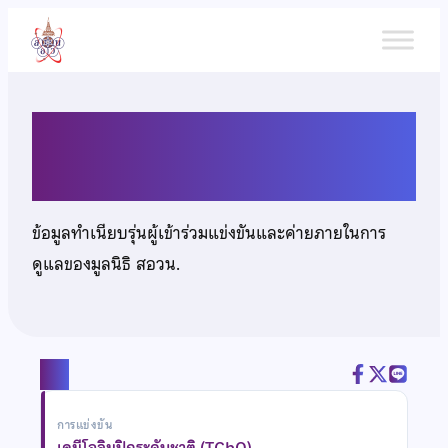
ข้าม
ไป
ยัง
เนื้อหา
นายพีรวัส ธีรเศรษฐ์ธำรง
ข้อมูลทำเนียบรุ่นผู้เข้าร่วมแข่งขันและค่ายภายในการ
ดูแลของมูลนิธิ สอวน.
แชร์
การแข่งขัน
เคมีโอลิมปิกระดับชาติ (TChO)