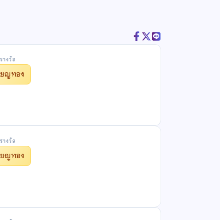
รางวัล
รียญทอง
รางวัล
รียญทอง