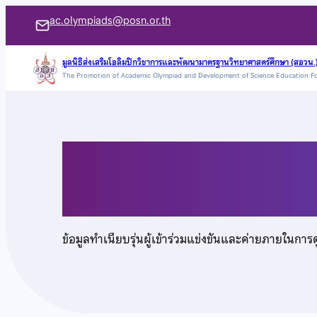
ข้าม
ac.olympiads@posn.or.th
ไป
ยัง
มูลนิธิส่งเสริมโอลิมปิกวิชาการและพัฒนามาตรฐานวิทยาศาสตร์ศึกษา (สอวน.
The Promotion of Academic Olympiad and Development of Science Education F
เนื้อหา
นายพีรศักดิ์ แซ่อึ๋ง
ข้อมูลทำเนียบรุ่นผู้เข้าร่วมแข่งขันและค่ายภายในการ