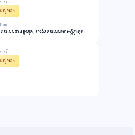
รางวัล
รียญทอง
พิเศษ
ลคะแนนรวมสูงสุด, รางวัลคะแนนทฤษฎีสูงสุด
รางวัล
รียญทอง