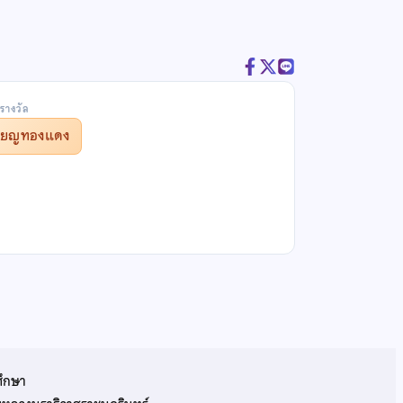
รางวัล
รียญทองแดง
ศึกษา