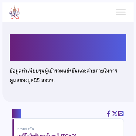
ข้าม
ไป
ยัง
เนื้อหา
นายพีรณัฏฐ์ กรุงแก้ว
ข้อมูลทำเนียบรุ่นผู้เข้าร่วมแข่งขันและค่ายภายในการ
ดูแลของมูลนิธิ สอวน.
แชร์
การแข่งขัน
เคมีโอลิมปิกระดับชาติ (TChO)